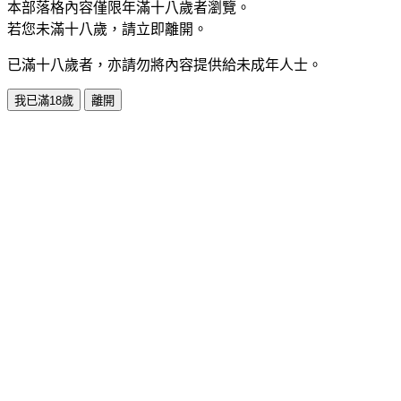
本部落格內容僅限年滿十八歲者瀏覽。
若您未滿十八歲，請立即離開。
已滿十八歲者，亦請勿將內容提供給未成年人士。
我已滿18歲
離開